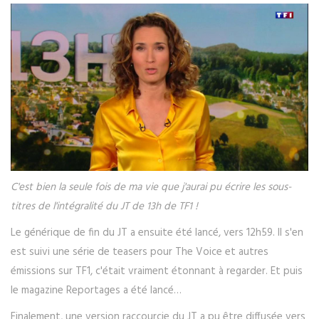
C'est bien la seule fois de ma vie que j'aurai pu écrire les sous-
titres de l'intégralité du JT de 13h de TF1 !
Le générique de fin du JT a ensuite été lancé, vers 12h59. Il s'en
est suivi une série de teasers pour The Voice et autres
émissions sur TF1, c'était vraiment étonnant à regarder. Et puis
le magazine Reportages a été lancé…
Finalement, une version raccourcie du JT a pu être diffusée vers