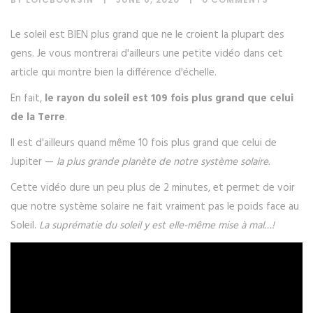
Le soleil est BIEN plus grand que ne le croient la plupart des
gens. Je vous montrerai d'ailleurs une petite vidéo dans cet
article qui montre bien la différence d'échelle.
En fait,
le rayon du soleil est 109 fois plus grand que celui
de la Terre
.
Il est d'ailleurs quand même 10 fois plus grand que celui de
Jupiter —
la plus grande planète de notre système solaire.
Cette vidéo dure un peu plus de 2 minutes, et permet de voir
que notre système solaire ne fait vraiment pas le poids face au
Soleil.
La suprématie du soleil y est elle-même mise à mal…!