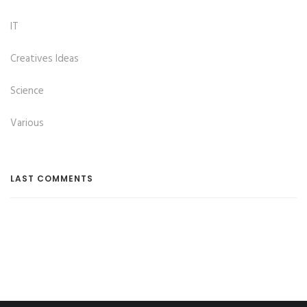
IT
Creatives Ideas
Science
Various
LAST COMMENTS