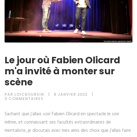
Le jour où Fabien Olicard
m'a invité à monter sur
scène
PAR
LOICBOURSIN
8 JANVIER 2022
0 COMMENTAIRES
Sachant que j'allais voir Fabien Olicard en spectacle le soir
même, et connaissant ses facultés extraordinaires de
mentaliste, je discutais avec mes amis des choix que j'allais faire